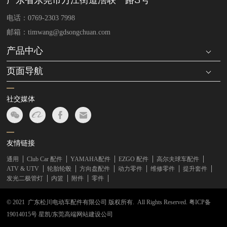
电话：0769-2303 7998
邮箱：timwang@gdsongchuan.com
产品中心
页面导航
社交媒体
友情链接
通用
Club Car 配件
YAMAHA配件
EZGO 配件
高尔夫球车配件
ATV & UTV
轮胎轮毂
方向盘配件
动力零件
维修零件
提升套件
发光二极管灯
内篮
附件
零件
© 2021 广东松川电动车配件有限公司 版权所有. All Rights Reserved.
粤ICP备
19014015号
星凯/
东莞高端网站建设公司