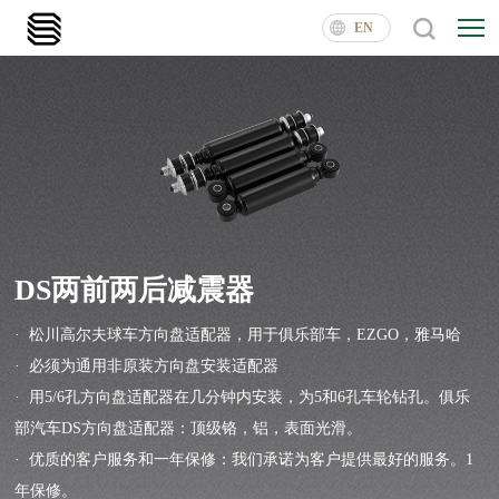
EN
DS两前两后减震器
· 松川高尔夫球车方向盘适配器，用于俱乐部车，EZGO，雅马哈
· 必须为通用非原装方向盘安装适配器
· 用5/6孔方向盘适配器在几分钟内安装，为5和6孔车轮钻孔。俱乐
部汽车DS方向盘适配器：顶级铬，铝，表面光滑。
· 优质的客户服务和一年保修：我们承诺为客户提供最好的服务。1
年保修。