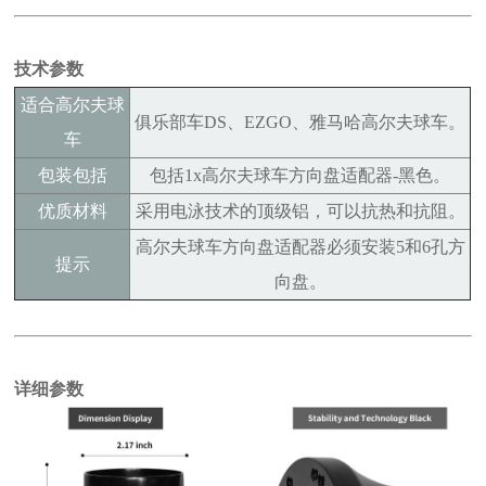
技术参数
适合高尔夫球
俱乐部车DS、EZGO、雅马哈高尔夫球车。
车
包装包括
包括1x高尔夫球车方向盘适配器-黑色。
优质材料
采用电泳技术的顶级铝，可以抗热和抗阻。
高尔夫球车方向盘适配器必须安装5和6孔方
提示
向盘。
详细参数