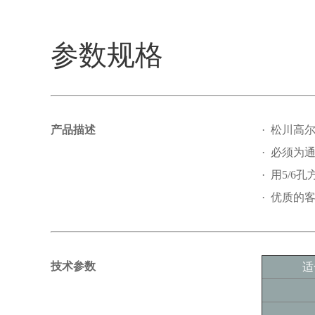
参数规格
产品描述
· 松川高
· 必须为
· 用5/
· 优质
技术参数
适