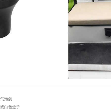
或气泡袋
子或白色盒子