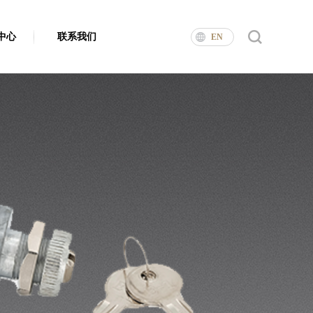
中心
联系我们
EN