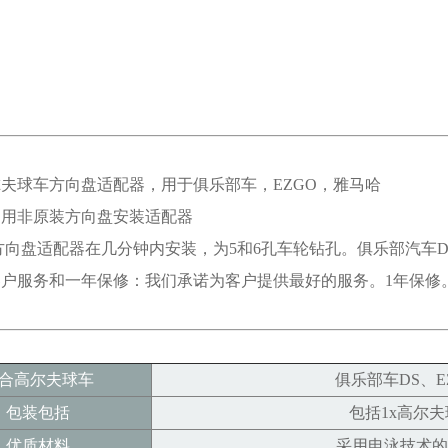
尔夫球车方向盘适配器，用于俱乐部车，EZGO，雅马哈
通用非原装方向盘安装适配器
6孔方向盘适配器在几分钟内安装，为5和6孔车轮钻孔。俱乐部汽
的客户服务和一年保修：我们承诺为客户提供最好的服务。1年保修
合高尔夫球车
俱乐部车DS、
包装包括
包括1x高尔
优质材料
采用电泳技术的