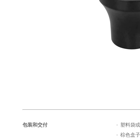
包装和交付
· 塑料袋
· 棕色盒