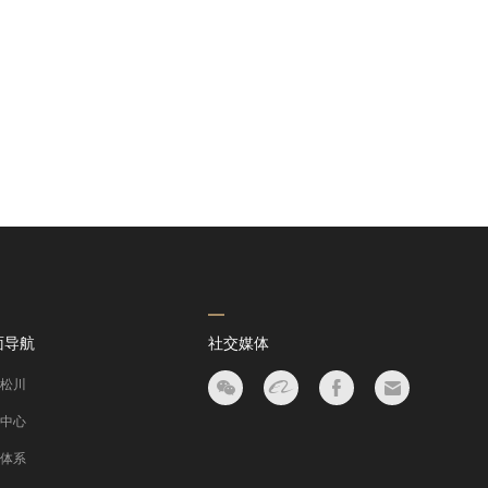
面导航
社交媒体
松川
中心
体系