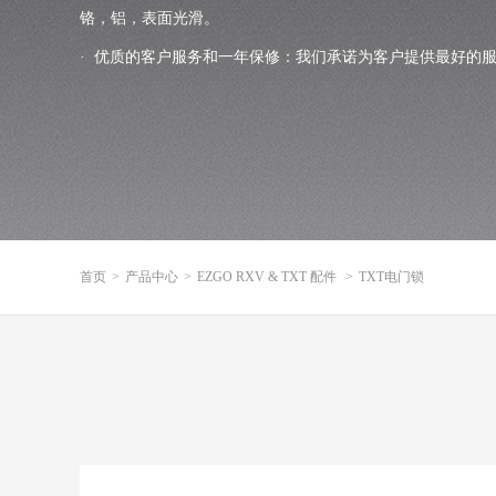
铬，铝，表面光滑。
· 优质的客户服务和一年保修：我们承诺为客户提供最好的服
首页
>
产品中心
>
EZGO RXV & TXT 配件
>
TXT电门锁