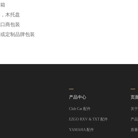
纸箱
要，木托盘
出口商包装
装或定制品牌包装
产品中心
页
Club Car 配件
关于
EZGO RXV & TXT 配件
产品
YAMAHA 配件
质量